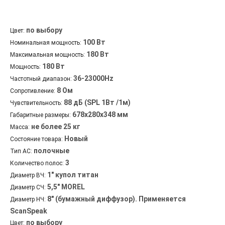
по выбору
Цвет:
100 Вт
Номинальная мощность:
180 Вт
Максимальная мощность:
180 Вт
Мощность:
36-23000Hz
Частотный диапазон:
8 Ом
Сопротивление:
88 дБ (SPL 1Вт /1м)
Чувствительность:
678х280х348 мм
Габаритные размеры:
не более 25 кг
Масса:
Новый
Состояние товара:
полочные
Тип АС:
3
Количество полос:
1" купол титан
Диаметр ВЧ:
5,5" MOREL
Диаметр СЧ:
8" (бумажный диффузор). Применяется
Диаметр НЧ:
ScanSpeak
по выбору
Цвет: