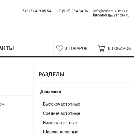
+7 (926) 419-85-54
+7 (915) 354-34-36
info@dinamiki-msk.ru
lutc-andrej@yandex.ru
АКТЫ
0 ТОВАРОВ
0 ТОВАРОВ
РАЗДЕЛЫ
Динамики
ом,
Высокочастотные
Среднечастотные
Низкочастотные
Широкополосные