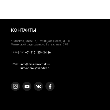
КОНТАКТЫ
г. Москва, Митино, Пятницкое шоссе, д. 18,
Митинский радиорынок, 3 этаж, пав. 570
Телефон:
+7 (915) 354-34-36
Email:
info@dinamiki-msk.ru
lutc-andrej@yandex.ru