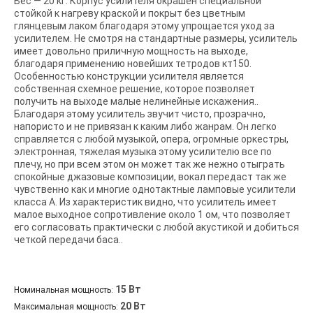
Вес — 20 кг. Корпус усилителя окрашен специальной
стойкой к нагреву краской и покрыт без цветным
глянцевым лаком благодаря этому упрощается уход за
усилителем. Не смотря на стандартные размеры, усилитель
имеет довольно приличную мощность на выходе,
благодаря применению новейших тетродов кт150.
Особенностью конструкции усилителя является
собственная схемное решение, которое позволяет
получить на выходе малые нелинейные искажения..
Благодаря этому усилитель звучит чисто, прозрачно,
напористо и не привязан к каким либо жанрам. Он легко
справляется с любой музыкой, опера, огромные оркестры,
электронная, тяжелая музыка этому усилителю все по
плечу, но при всем этом он может так же нежно отыграть
спокойные джазовые композиции, вокал передаст так же
чувственно как и многие однотактные ламповые усилители
класса А. Из характеристик видно, что усилитель имеет
малое выходное сопротивление около 1 ом, что позволяет
его согласовать практически с любой акустикой и добиться
четкой передачи баса..
15 Вт
Номинальная мощность:
20 Вт
Максимальная мощность: